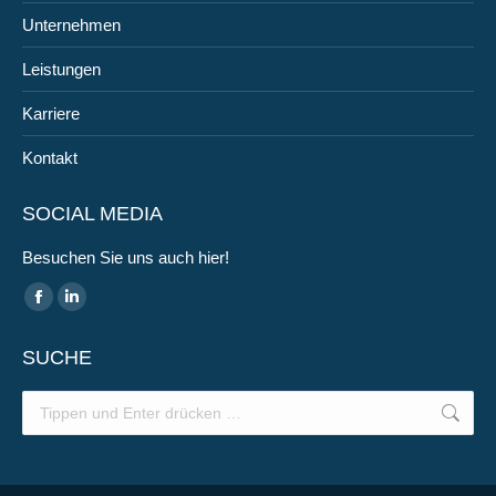
Unternehmen
Leistungen
Karriere
Kontakt
SOCIAL MEDIA
Besuchen Sie uns auch hier!
Finden Sie uns auf:
Facebook
Linkedin
page
page
SUCHE
opens
opens
in
in
Search:
new
new
window
window