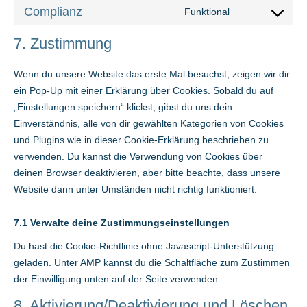
to
google-
Complianz
Funktional
Consent
service
fonts
to
google-
7. Zustimmung
service
maps
complianz
Wenn du unsere Website das erste Mal besuchst, zeigen wir dir
ein Pop-Up mit einer Erklärung über Cookies. Sobald du auf
„Einstellungen speichern“ klickst, gibst du uns dein
Einverständnis, alle von dir gewählten Kategorien von Cookies
und Plugins wie in dieser Cookie-Erklärung beschrieben zu
verwenden. Du kannst die Verwendung von Cookies über
deinen Browser deaktivieren, aber bitte beachte, dass unsere
Website dann unter Umständen nicht richtig funktioniert.
7.1 Verwalte deine Zustimmungseinstellungen
Du hast die Cookie-Richtlinie ohne Javascript-Unterstützung
geladen. Unter AMP kannst du die Schaltfläche zum Zustimmen
der Einwilligung unten auf der Seite verwenden.
8. Aktivierung/Deaktivierung und Löschen